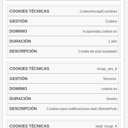
CodereAcceptCountries
Codere
m.apuestas.codere.es
1 año
Cookie de país aceptado
incap_ses_#
Terceros ​
.codere.es
Sesión
Cookies para notificaciones web XtremePush
visid_incap_#