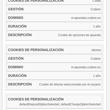
COOKIES DE
Cuota
GESTIÓN
DOMINIO
DURAC
PERSONALIZACIÓN
Codere
m.apuestas.codere.es
1 año
Cookie de opciones de apuesta
idioma
Codere
m.apuestas.codere.es
1 año
Cookie de idioma seleccionado por el usuario
​defaultDepositOptionSelected, defaultChargeOptionSelected