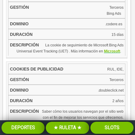
​Terceros
​ ​
Bing Ads
​
.codere.es
15 días
​La cookie de seguimiento de Microsoft Bing Ads
​ ​
Universal Event Tracking (UET) . Más información en
Microsoft
.​​
RUL, IDE,
Terceros
.doubleclick.net
2 años
Saber cómo los usuarios navegan por el sitio web
con el fin de mejorar los servicios que ofrecemos.
Esta información es anónima, y sólo se utiliza para fines estadísticos.
DEPORTES
★ RULETA ★
SLOTS
Más información en
doubleclick.net