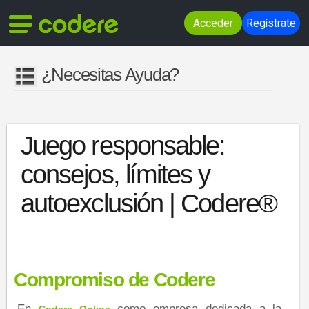
Acceder
Regístrate
¿Necesitas Ayuda?
Juego responsable:
consejos, límites y
autoexclusión | Codere®
Compromiso de Codere
En
como empresa dedicada a la