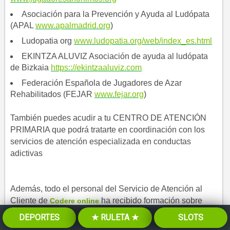
Asociación para la Prevención y Ayuda al Ludópata
(APAL
www.apalmadrid.org
)
Ludopatia org
www.ludopatia.org/web/index_es.html
EKINTZA ALUVIZ Asociación de ayuda al ludópata
de Bizkaia
https:://ekintzaaluviz.com
Federación Española de Jugadores de Azar
Rehabilitados (FEJAR
www.fejar.org
)
También puedes acudir a tu CENTRO DE ATENCIÓN
PRIMARIA que podrá tratarte en coordinación con los
servicios de atención especializada en conductas
adictivas
Además, todo el personal del Servicio de Atención al
Cliente de
​ ha recibido formación sobre
Codere online
Juego Responsable y atenderá cualquier pregun​ta que
DEPORTES
★ RULETA ★
SLOTS
tengas sobre este tema, poniendo a tu disposición toda