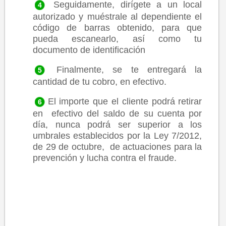
Seguidamente, dirígete a un local
autorizado y muéstrale al dependiente el
código de barras obtenido, para que
pueda escanearlo, así como tu
documento de identificación​
Finalmente, se te entregará la
cantidad de tu cobro, en efectivo.
El importe que el cliente podrá retirar
en efectivo del saldo de su cuenta por
día, nunca podrá ser superior a los
umbrales establecidos por la Ley 7/2012,
de 29 de octubre, de actuaciones para la
prevención y lucha contra el fraude. ​