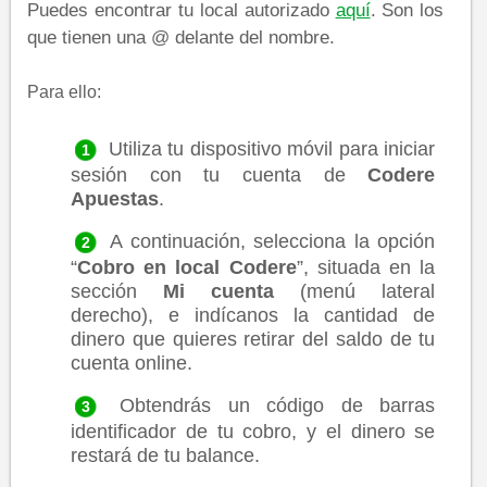
Puedes encontrar tu local autorizado
aquí
. Son los
que tienen una @ delante del nombre.​
Para ello:
Utiliza tu dispositivo móvil para iniciar
sesión con tu cuenta de
Codere
Apuestas
.
A continuación, selecciona la opción
“
Cobro en local Codere
”, situada en la
sección
Mi cuenta
(menú lateral
derecho), e indícanos la cantidad de
dinero que quieres retirar del saldo de tu
cuenta online.
Obtendrás un código de barras
identificador de tu cobro, y el dinero se
restará de tu balance.