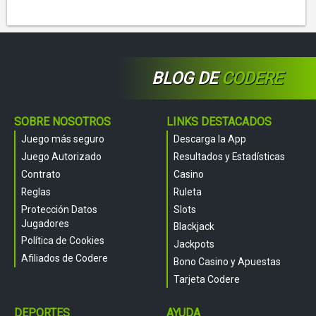
BLOG DE
CODERE
SOBRE NOSOTROS
LINKS DESTACADOS
Juego más seguro
Descarga la App
Juego Autorizado
Resultados y Estadísticas
Contrato
Casino
Reglas
Ruleta
Protección Datos
Slots
Jugadores
Blackjack
Política de Cookies
Jackpots
Afiliados de Codere
Bono Casino y Apuestas
Tarjeta Codere
DEPORTES
AYUDA